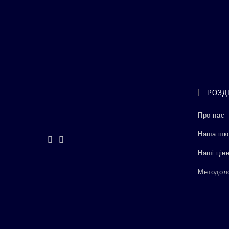
РОЗД
Про нас
Наша шк
Наші цінн
Методоло