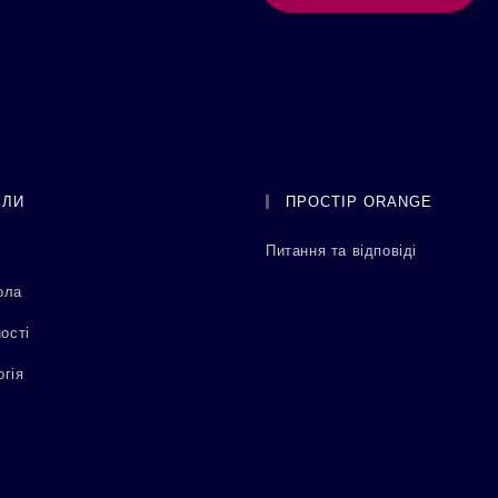
ІЛИ
ПРОСТІР ORANGE
Питання та відповіді
ола
ості
гія